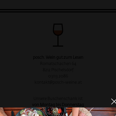
posch. Wein gut zum Lesen
Romatschachen 64
8212 Pischelsdorf
03113 2086
kontakt@posch-weine.at
Unsere Buschenschank ist
von Montag bis Donnerstag
für Euch geöffnet!