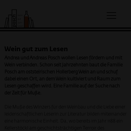
Wein gut zum Lesen
Andrea und Andreas Posch wollen Lesen fördern und mit
Wein verbinden. Schon seit Jahrzehnten baut die Familie
Posch am oststeirischen Hollerberg Wein an und schuf
dabei einen Ort, an dem Wein kultiviert und Raum zum
Lesen geschaffen wird. Eine Familie auf der Suche nach
der Zeit für Muße.
Die Muße des Winzers für den Weinbau und die Liebe einer
leidenschaftlichen Leserin zur Literatur bilden miteinander
eine harmonische Einheit. Da, wo bereits im Jahr 1188 ein
Kellerstöckl am geschichtsträchtigen Terroir des