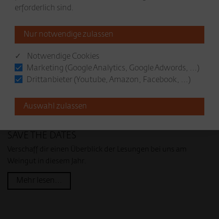
erforderlich sind.
✓ Notwendige Cookies
Marketing (Google Analytics, Google Adwords, ...)
Drittanbieter (Youtube, Amazon, Facebook, ...)
Lesungen 2026
SAVE THE DATES
Verschaff dir einen Überblick der Lesungen bei uns am
Weingut in diesem Jahr.
Mehr lesen...