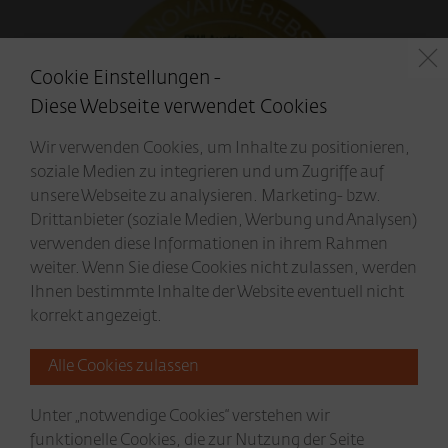
Cookie Einstellungen -
Diese Webseite verwendet Cookies
Wir verwenden Cookies, um Inhalte zu positionieren,
soziale Medien zu integrieren und um Zugriffe auf
unsere Webseite zu analysieren. Marketing- bzw.
Drittanbieter (soziale Medien, Werbung und Analysen)
verwenden diese Informationen in ihrem Rahmen
PIWI Wine Award Austria 2026
weiter. Wenn Sie diese Cookies nicht zulassen, werden
GOLD
Ihnen bestimmte Inhalte der Website eventuell nicht
korrekt angezeigt.
Unser Muscaris wurde ausgezeichnet...
Mehr lesen...
Unter „notwendige Cookies“ verstehen wir
funktionelle Cookies, die zur Nutzung der Seite