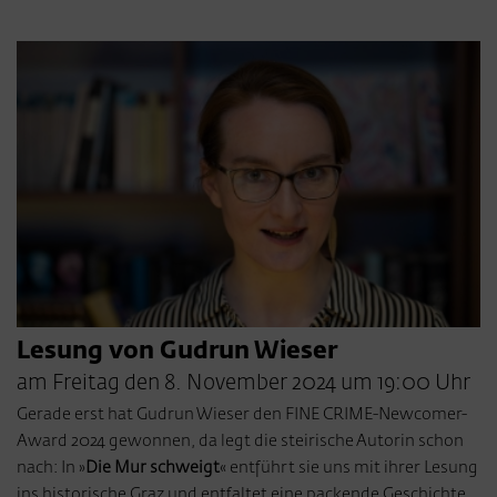
Lesung von Gudrun Wieser
am Freitag den 8. November 2024 um 19:00 Uhr
Gerade erst hat Gudrun Wieser den FINE CRIME-Newcomer-
Award 2024 gewonnen, da legt die steirische Autorin schon
nach: In »
Die Mur schweigt
« entführt sie uns mit ihrer Lesung
ins historische Graz und entfaltet eine packende Geschichte