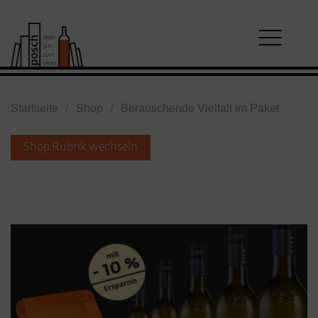
Startseite
Shop
Berauschende Vielfalt im Paket
Shop Rubrik wechseln