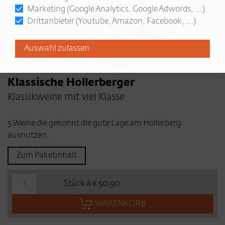
Marketing (Google Analytics, Google Adwords, ...)
Drittanbieter (Youtube, Amazon, Facebook, ...)
Klassische Hollerberger
Klassikweine mit viel Klasse
5 Weine die gekonnt die gute Lage am Hollerberg
ausnutzen.
Zum Paketinhalt
Stück á € 50,90
WARENKORB