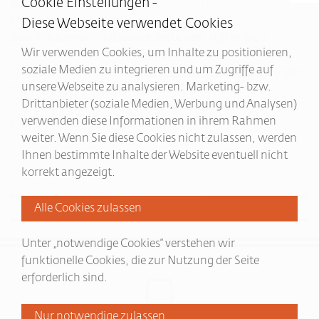
Cookie Einstellungen -
Buch und ein Portmonnaie, so wie ein kleines
Unternehmen im Weingut.
Diese Webseite verwendet Cookies
Sein Traubensaft müsse der Beste sein, ruft er laut!
Wir verwenden Cookies, um Inhalte zu positionieren,
soziale Medien zu integrieren und um Zugriffe auf
Die Goldene Birne bei der
"AB HOF" Messe Wieselburg
geht
unsere Webseite zu analysieren. Marketing- bzw.
nun schon zum zweiten mal hintereinnader nach
Drittanbieter (soziale Medien, Werbung und Analysen)
Pischelsdorf am Kulm, genauer gesagt an Elias, den
verwenden diese Informationen in ihrem Rahmen
kleinen Winzer am Hollerberg.
weiter. Wenn Sie diese Cookies nicht zulassen, werden
Ihnen bestimmte Inhalte der Website eventuell nicht
korrekt angezeigt.
zurück blättern
weiter blättern
Unter „notwendige Cookies“ verstehen wir
funktionelle Cookies, die zur Nutzung der Seite
erforderlich sind.