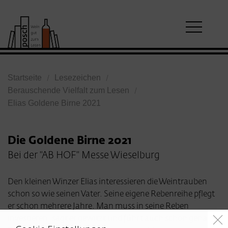
Startseite
Lesezeichen
Berauschende Vielfalt zum Lesen
Elias Goldene Birne 2021
Die Goldene Birne 2021
Bei der "AB HOF" Messe Wieselburg
Den kleinen Winzer Elias interessieren die Weintrauben
schon so wie seinen Vater. Seine eigene Rebenreihe pflegt
er schon mehrere Jahre. Man muss in seine Reben
investieren, sagt er gewitzt und führt auch schon genau