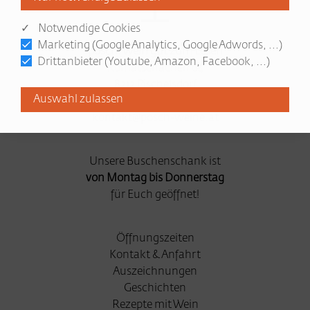
✓ Notwendige Cookies
Marketing (Google Analytics, Google Adwords, ...)
posch. Wein gut zum Lesen
Drittanbieter (Youtube, Amazon, Facebook, ...)
Romatschachen 64
8212 Pischelsdorf
03113 2086
kontakt@posch-weine.at
Unsere Buschenschank ist
von Montag bis Donnerstag
für Euch geöffnet!
Öffnungszeiten
Kontakt & Anfahrt
Auszeichnungen
Geschichten
Rezepte mit Wein