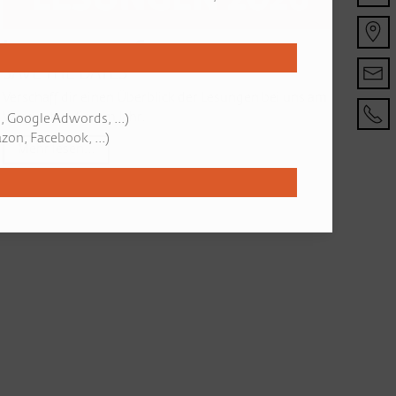
Lesungen 2026
SAVE THE DATES
Verschaff dir einen Überblick der Lesungen bei uns am
Weingut in diesem Jahr.
, Google Adwords, ...)
on, Facebook, ...)
Mehr lesen...