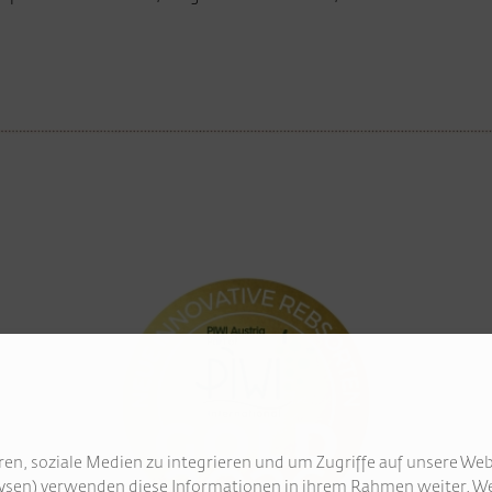
en, soziale Medien zu integrieren und um Zugriffe auf unsere Web
ysen) verwenden diese Informationen in ihrem Rahmen weiter. We