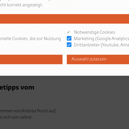
cht korrekt angezeigt.
PIWI Wine Award Austria 2026
GOLD
Unser Muscaris wurde ausgezeichnet...
✓ Notwendige Cookies
onelle Cookies, die zur Nutzung
Marketing (Google Analytics
Mehr lesen...
Drittanbieter (Youtube, Amaz
setipps vom
kommen von Andrea Posch auf
 sich von selbst.