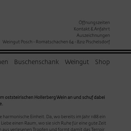
Öffnungszeiten
Kontakt & Anfahrt
Auszeichnungen
Weingut Posch - Romatschachen 64 - 8212 Pischelsdorf
hen
Buschenschank
Weingut
Shop
m oststeirischen Hollerberg Wein an und schuf dabei
e.
e harmonische Einheit. Da, wo bereits im Jahr 1188 ein
Liebe einen Raum, wo sie sich Ruhe für eine gute Zeit
h aus verlesenen Tropfen und formt damit das Terroir