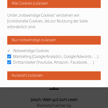
bestellen.
Offizieller Ticketverkauf
Unter „notwendige Cookies“ verstehen wir
funktionelle Cookies, die zur Nutzung der Seite
erforderlich sind.
zurück blättern
weiter blättern
✓ Notwendige Cookies
Marketing (Google Analytics, Google Adwords, ...)
Drittanbieter (Youtube, Amazon, Facebook, ...)
posch. Wein gut zum Lesen
Romatschachen 64