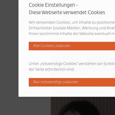
Cookie Einstellungen -
Eintritt frei
Diese Webseite verwendet Cookies
Wir freuen uns auf zahlreichen Besuch.
Wir verwenden Cookies, um Inhalte zu positionier
Reservierungen nehmen wir gerne unter +43 3113 2086 
Drittanbieter (soziale Medien, Werbung und Anal
Ihnen bestimmte Inhalte der Website eventuell ni
Unter „notwendige Cookies“ verstehen wir funkti
der Seite erforderlich sind.