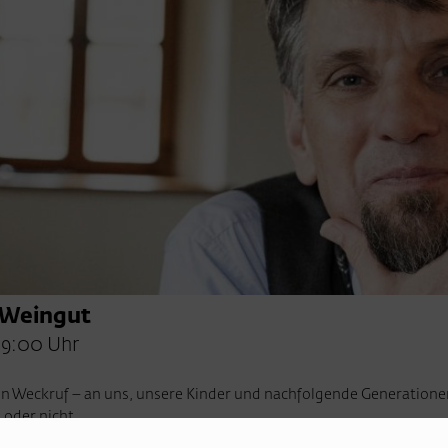
 Weingut
19:00 Uhr
 ein Weckruf – an uns, unsere Kinder und nachfolgende Generatione
oder nicht.