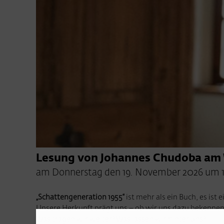
Lesung von Johannes Chudoba am
am Donnerstag den 19. November 2026 um 
„Schattengeneration 1955“
ist mehr als ein Buch, es ist
Unsere Herkunft prägt uns – ob wir uns dazu bekennen 
Was tragen wir weiter? Was lassen wir hinter uns?