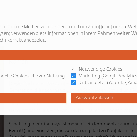
en, soziale Medien zu integrieren und um Zugriffe auf unsere Web
entgegen.
ysen) verwenden diese Informationen in ihrem Rahmen weiter. We
cht korrekt angezeigt.
Schattengeneration 1955
Roman
✓ Notwendige Cookies
onelle Cookies, die zur Nutzung
Marketing (Google Analytics
Juliane und das Erbe der Freiheit
Drittanbieter (Youtube, Amaz
Dieses Buch ist ein Weckruf – an uns, unsere Kinder und nach
Generation, die nach 1945 zwischen Schweigen, Schuld und Au
Johannes Chudoba das bewegende Porträt seiner Mutter, die s
mit dem Weltgeschehen und dem gesellschaftlichen Wandel. 
Herkunft prägt uns – ob wir uns dazu bekennen oder nicht.
Schattengeneration 1955 ist mehr als ein Kommentar zum Jubi
Beitritt) und einer Zeit, die von den ungelösten Konflikten de