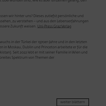
t überwunden sind, wie es aber Einzelnen gelang, den
ssen wir hinter uns? Dieses zutiefst persönliche und
inzusehen, zu verstehen – und aus den Lebenserfahrungen
 bessere Zukunft weisen.
Uni-Press Graz Verlag
uchs in der Türkei der 1970er-Jahre und in den letzten
en in Moskau, Dublin und Princeton arbeitete er für die
istan). Seit 2022 lebt er mit seiner Familie in Wien und
n breites Spektrum von Themen der
weiter blättern