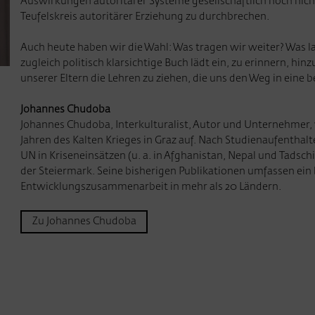
Auswirkungen autoritärer Systeme gesellschaftlich noch nich
Teufelskreis autoritärer Erziehung zu durchbrechen.
Auch heute haben wir die Wahl: Was tragen wir weiter? Was la
zugleich politisch klarsichtige Buch lädt ein, zu erinnern, h
unserer Eltern die Lehren zu ziehen, die uns den Weg in eine
Johannes Chudoba
Johannes Chudoba, Interkulturalist, Autor und Unternehmer, w
Jahren des Kalten Krieges in Graz auf. Nach Studienaufenthalt
UN in Kriseneinsätzen (u. a. in Afghanistan, Nepal und Tadschik
der Steiermark. Seine bisherigen Publikationen umfassen ei
Entwicklungszusammenarbeit in mehr als 20 Ländern.
Zu Johannes Chudoba