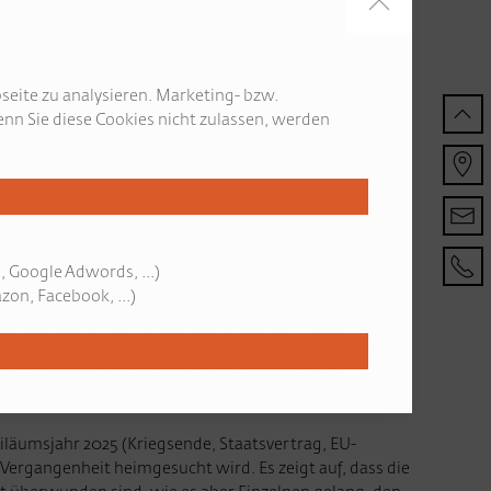
seite zu analysieren. Marketing- bzw.
nn Sie diese Cookies nicht zulassen, werden
, Google Adwords, ...)
on, Facebook, ...)
folgende Generationen. Es erzählt von den Narben einer
fbruch stand. Auf kongeniale Weise verknüpft
ich aus den Fallstricken schwarzer Pädagogik befreit,
Durch diese Engführung wird deutlich: Unsere
läumsjahr 2025 (Kriegsende, Staatsvertrag, EU-
r Vergangenheit heimgesucht wird. Es zeigt auf, dass die