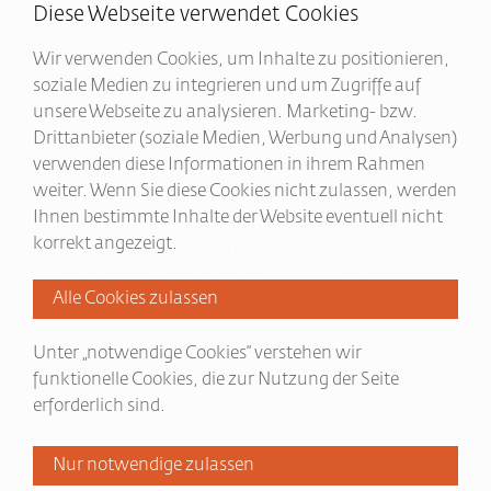
Diese Webseite verwendet Cookies
Wir verwenden Cookies, um Inhalte zu positionieren,
soziale Medien zu integrieren und um Zugriffe auf
unsere Webseite zu analysieren. Marketing- bzw.
Drittanbieter (soziale Medien, Werbung und Analysen)
verwenden diese Informationen in ihrem Rahmen
Literarische Beschreibung
weiter. Wenn Sie diese Cookies nicht zulassen, werden
Ihnen bestimmte Inhalte der Website eventuell nicht
Sie sind sich nicht sicher, welches Buch oder Wein sie
korrekt angezeigt.
schenken sollen? Mit dem Wein Gutschein zum Lesen
liegen Sie nie falsch. Online zusammenstellen,
ausdrucken oder im hochwertigen Format bequem per
Post versenden!
Unter „notwendige Cookies“ verstehen wir
funktionelle Cookies, die zur Nutzung der Seite
Unter 50 Euro steht dir der Download-Gutschein zur
erforderlich sind.
Verfügung über 50 Euro kannst du dir auch einen
Gutschein per Post zusenden lassen.