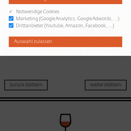
✓ Notwendige Cookies
Marketing (Google Analytics, Google Adwords, ...)
Drittanbieter (Youtube, Amazon, Facebook, ...)
zurück blättern
weiter blättern