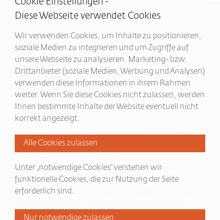
Cookie Einstellungen -
Glöckner von Notre-Dame"
von Victor Hugo
und
das
posch
Diese Webseite verwendet Cookies
Literaturglas.
Wir verwenden Cookies, um Inhalte zu positionieren,
Die betörende Fruchtigkeit in der Nase mit dem
soziale Medien zu integrieren und um Zugriffe auf
historischen Roman des französischen Schriftstellers
unsere Webseite zu analysieren. Marketing- bzw.
lassen jeden strahlen. Bald werdet Ihr wieder mit
Drittanbieter (soziale Medien, Werbung und Analysen)
Glockenschlägen den Montag und eine neue Woche
verwenden diese Informationen in ihrem Rahmen
einläuten. Nicht, weil Ihr blau machen wollt, sondern um
weiter. Wenn Sie diese Cookies nicht zulassen, werden
mit den roten Tropfen für Liebe und Zusammenhalt zu
Ihnen bestimmte Inhalte der Website eventuell nicht
sorgen.
korrekt angezeigt.
Wenn diese Geschenkebox genau die richtige Wahl für
eine/einen lesebegeisterte/n Weinliebhaber/in ist, dann
legen Sie dieses Paket in den Warenkorb. Gerne können
Unter „notwendige Cookies“ verstehen wir
wir die Geschenkidee auch direkt zum Beschenkten
funktionelle Cookies, die zur Nutzung der Seite
schicken, zB. als Wichtelgeschenk mit einer
erforderlich sind.
personalisierten Karte. Für
persönliche Wünsche oder
individuelle Zusammenstellung
der Geschenkebox
nehmen Sie einfach mit uns
Kontakt
auf.