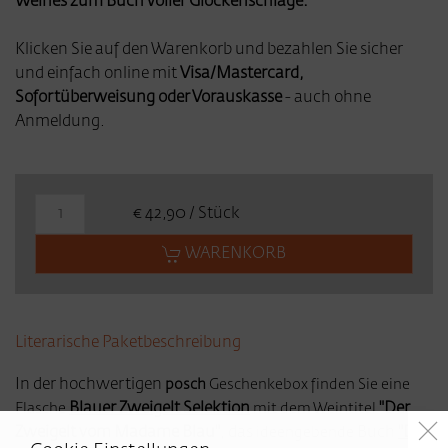
Weines zum Buch voller Glockenschläge.
Klicken Sie auf den Warenkorb und bezahlen Sie sicher
und einfach online mit
Visa/Mastercard,
Sofortüberweisung oder Vorauskasse
- auch ohne
Anmeldung.
€ 42,90 / Stück
WARENKORB
Literarische Paketbeschreibung
In der hochwertigen
posch
Geschenkebox finden Sie eine
Blauer Zweigelt Selektion
"Der
Flasche
mit dem Weintitel
Zweigelt vom Madame Blau"
, das
Buch
"Der
ideengebende