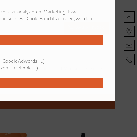
seite zu analysieren. Marketing- bzw.
nn Sie diese Cookies nicht zulassen, werden
WARENKORB
, Google Adwords, ...)
on, Facebook, ...)
 unterschiedlich sie auch sind. Wie belesene rote