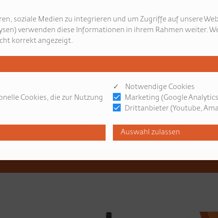
en, soziale Medien zu integrieren und um Zugriffe auf unsere Web
ysen) verwenden diese Informationen in ihrem Rahmen weiter. We
cht korrekt angezeigt.
✓ Notwendige Cookies
onelle Cookies, die zur Nutzung
Marketing (Google Analytics
Drittanbieter (Youtube, Amaz
ie Gegensätze überbrücken kann. Würdevoll vertragen sie sich, so
wenn der Winzer sich erlaubt Roséwein aus ihnen zu machen.