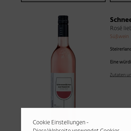
Schne
Rosé lie
Süßwein
Steirerland 
Eine würd
Zutaten u
Cookie Einstellungen -