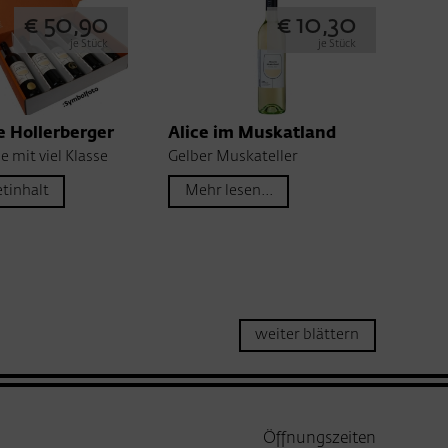
€ 50,90
€ 10,30
je Stück
je Stück
e Hollerberger
Alice im Muskatland
e mit viel Klasse
Gelber Muskateller
tinhalt
Mehr lesen...
weiter blättern
Öffnungszeiten