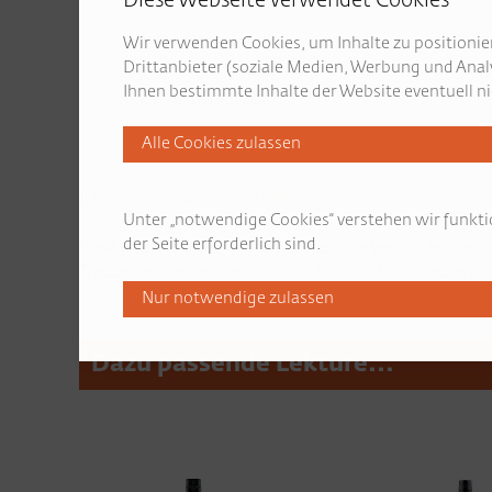
Diese Webseite verwendet Cookies
Wir verwenden Cookies, um Inhalte zu positionier
Drittanbieter (soziale Medien, Werbung und Anal
Ihnen bestimmte Inhalte der Website eventuell ni
€ 9,10 / Stück
Literarische Weinbeschreibung
Unter „notwendige Cookies“ verstehen wir funkti
der Seite erforderlich sind.
Rosé erscheint uns wie schwesterliche Verbundenheit, d
Trauben auf einmal lieblich, mild und süß schmecken, 
Dazu passende Lektüre...