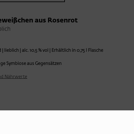
eweißchen aus Rosenrot
blich
| lieblich | alc. 10,5 % vol | Erhältlich in 0,75 l Flasche
ige Symbiose aus Gegensätzen
nd Nährwerte