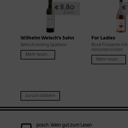
€ 8,80
€
je Stück
Wilhelm Welsch's Sohn
For Ladies
Welschriesling Spätlese
Rosé Frizzante mit
Holunderblüten
Mehr lesen...
Mehr lesen...
zurück blättern
posch. Wein gut zum Lesen