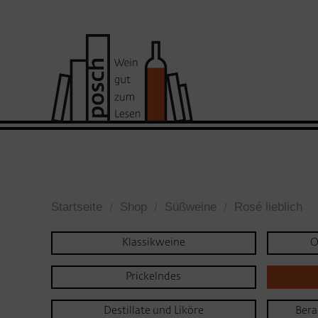
Startseite
Shop
Süßweine
Rosé lieblich
Klassikweine
O
Prickelndes
Destillate und Liköre
Bera