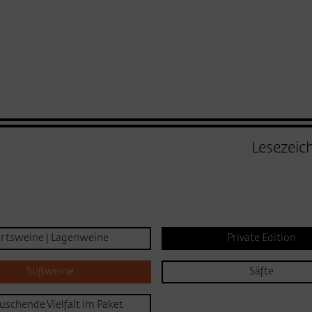
Lesezeic
rtsweine | Lagenweine
Private Edition
Süßweine
Säfte
uschende Vielfalt im Paket