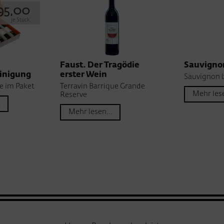
95,00
je Stück
Faust. Der Tragödie
Sauvigno
inigung
erster Wein
Sauvignon 
e im Paket
Terravin Barrique Grande
Mehr lese
Reserve
t
Mehr lesen...