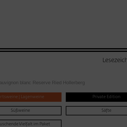
Lesezeic
auvignon blanc Reserve Ried Hollerberg
rtsweine | Lagenweine
Private Edition
Süßweine
Säfte
uschende Vielfalt im Paket