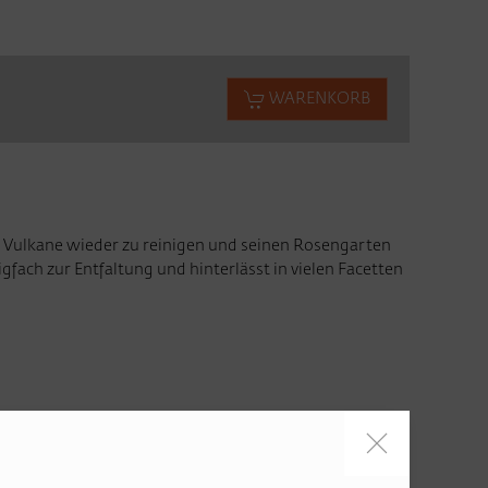
WARENKORB
drei Vulkane wieder zu reinigen und seinen Rosengarten
fach zur Entfaltung und hinterlässt in vielen Facetten