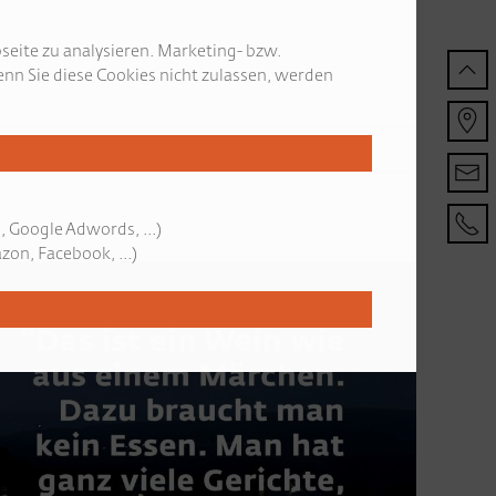
seite zu analysieren. Marketing- bzw.
nn Sie diese Cookies nicht zulassen, werden
, Google Adwords, ...)
on, Facebook, ...)