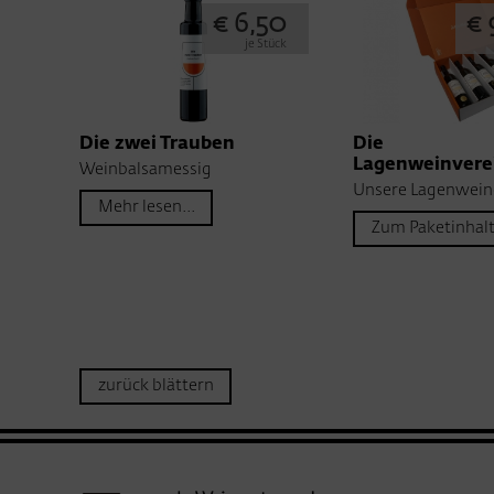
€ 6,50
€ 
je Stück
Die zwei Trauben
Die
Lagenweinvere
Weinbalsamessig
Unsere Lagenwein
Mehr lesen...
Zum Paketinhal
zurück blättern