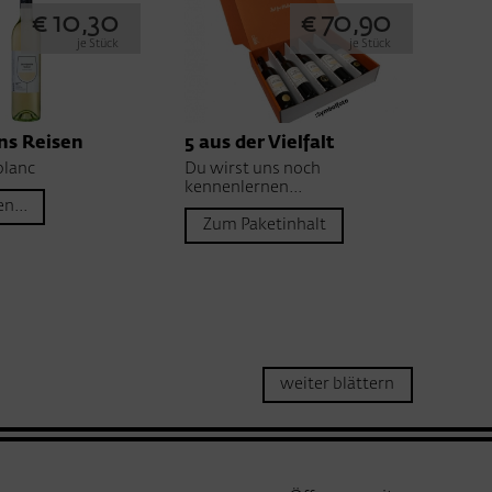
€ 10,30
€ 70,90
je Stück
je Stück
ns Reisen
5 aus der Vielfalt
blanc
Du wirst uns noch
kennenlernen...
n...
Zum Paketinhalt
weiter blättern