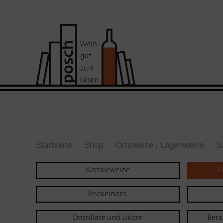
Startseite
Shop
Ortsweine | Lagenweine
S
Klassikweine
O
Prickelndes
Destillate und Liköre
Bera