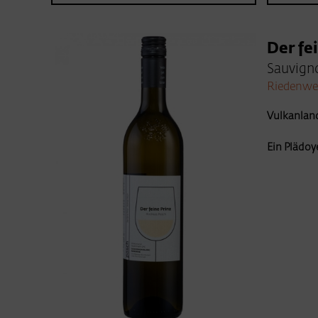
Der fe
Sauvigno
Riedenwe
Vulkanland 
Ein Plädoy