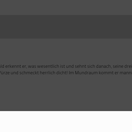
 Bald erkennt er, was wesentlich ist und sehnt sich danach, seine 
er Würze und schmeckt herrlich dicht! Im Mundraum kommt er mannig