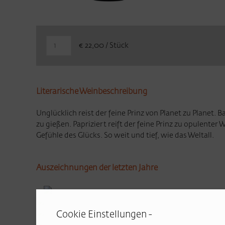
€ 22,00 / Stück
Literarische Weinbeschreibung
Unglücklich reist der feine Prinz von Planet zu Planet.
zu gießen. Papriziert reift der feine Prinz zu opulent
Gefühle des Glücks. So weit und tief, wie das Weltall.
Auszeichnungen der letzten Jahre
Cookie Einstellungen -