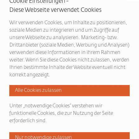
Cookie Einstellungen -
von
Luca di Fulvio
und
Literaturglas.
das
posch
Diese Webseite verwendet Cookies
Ein absichtlich mit Kräutern verstärkter Wein ist kein
Wir verwenden Cookies, um Inhalte zu positionieren,
Wermutstropfen. Angereichert mit verlesenen Spuren und
soziale Medien zu integrieren und um Zugriffe auf
einen kleinen Hauch von Bitterkeit wirkt dieser
unsere Webseite zu analysieren. Marketing- bzw.
Mutverstärker aus belsenem Wein vom Hollerberg in allen
Drittanbieter (soziale Medien, Werbung und Analysen)
Lagen und Stimmungen. In der spritzigen Variante mit
verwenden diese Informationen in ihrem Rahmen
etwas Elias Muscaris Traubensaft und Soda verzaubert die
weiter. Wenn Sie diese Cookies nicht zulassen, werden
mutige Fee eine kleine Dosis Wagnis ins Leben. Beherzt
Ihnen bestimmte Inhalte der Website eventuell nicht
verfliegen die Sorgen im Feenstaub.
korrekt angezeigt.
Wenn diese Geschenkebox genau die richtige Wahl für
eine/einen lesebegeisterte/n Weinliebhaber/in ist, dann
legen Sie dieses Paket in den Warenkorb. Gerne können
Unter „notwendige Cookies“ verstehen wir
wir die Geschenkidee auch direkt zum Beschenkten
funktionelle Cookies, die zur Nutzung der Seite
schicken, zB. als Wichtelgeschenk mit einer
erforderlich sind.
personalisierten Karte. Für
persönliche Wünsche oder
individuelle Zusammenstellung
der Geschenkebox
nehmen Sie einfach mit uns
Kontakt
auf.