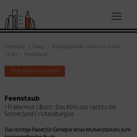
Startseite
Shop
Berauschende Vielfalt im Paket
72,90
Feenstaub
Shop Rubrik wechseln
Feenstaub
1 Fl Wermut | Buch: Das Kind das nachts die
Sonne fand | 1 Literaturglas
Das richtige Paket für Genießer eines Mutverstärkers zum