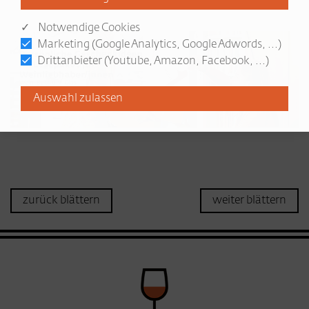
✓ Notwendige Cookies
Marketing (Google Analytics, Google Adwords, ...)
Drittanbieter (Youtube, Amazon, Facebook, ...)
zurück blättern
weiter blättern