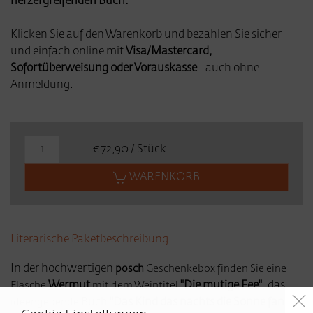
herzergreifenden Buch.
Klicken Sie auf den Warenkorb und bezahlen Sie sicher
und einfach online mit
Visa/Mastercard,
Sofortüberweisung oder Vorauskasse
- auch ohne
Anmeldung.
€ 72,90 / Stück
WARENKORB
Literarische Paketbeschreibung
In der hochwertigen
posch
Geschenkebox finden Sie eine
Wermut
"Die mutige Fee"
, das
Flasche
mit dem Weintitel
Buch
"Das Kind das nachts die Sonne fand"
ideengebende