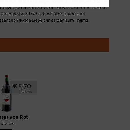
Dame de Paris beinahe zerstört wurde. Als der hölzerne
zügen die Kathedrale in Paris bis in die hintersten
n Esmeralda wird vor allem Notre-Dame zum
ussendlich ewige Liebe der beiden zum Thema.
€ 5,70
je Stück
rer von Rot
andwein