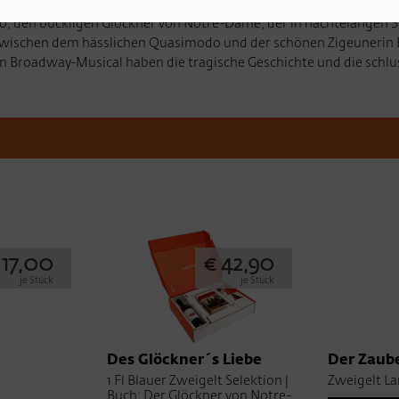
 Notre-Dame am 15. und 16. April 2019, als die Kathedrale Notre-
den buckligen Glöckner von Notre-Dame, der in nächtelangen Streif
e zwischen dem hässlichen Quasimodo und der schönen Zigeuneri
in Broadway-Musical haben die tragische Geschichte und die schl
 17,00
€ 42,90
je Stück
je Stück
Des Glöckner´s Liebe
Der Zaube
1 Fl Blauer Zweigelt Selektion |
Zweigelt L
Buch: Der Glöckner von Notre-