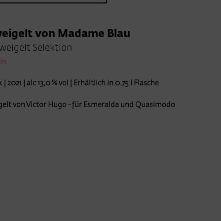
eigelt von Madame Blau
weigelt Selektion
in
| 2021 | alc 13,0 % vol | Erhältlich in 0,75 l Flasche
elt von Victor Hugo - für Esmeralda und Quasimodo