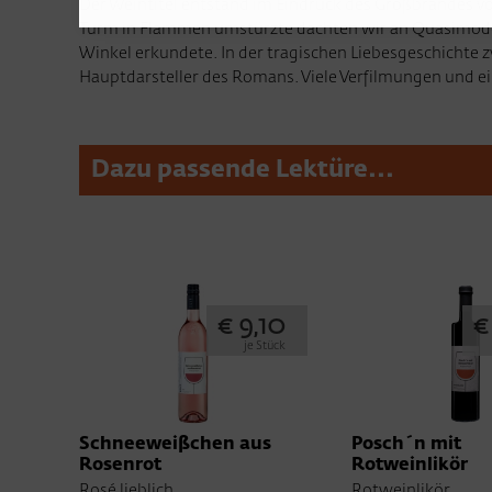
Der Weintitel entstand im Eindruck des Großbrandes von
Turm in Flammen umstürzte dachten wir an Quasimodo, 
Winkel erkundete. In der tragischen Liebesgeschicht
Hauptdarsteller des Romans. Viele Verfilmungen und e
Dazu passende Lektüre...
€ 9,10
€
je Stück
Schneeweißchen aus
Posch´n mit
Rosenrot
Rotweinlikör
Rosé lieblich
Rotweinlikör