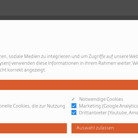
en, soziale Medien zu integrieren und um Zugriffe auf unsere Web
ysen) verwenden diese Informationen in ihrem Rahmen weiter. We
mitgemacht. Doch auch ein Feuer ließ sie nicht einstürzen und bal
cht korrekt angezeigt.
it unserer Nase spielt, wird sie auch wieder mit jedem Glockensc
 Tropfen für Liebe und Zusammenhalt zu sorgen.
✓ Notwendige Cookies
onelle Cookies, die zur Nutzung
Marketing (Google Analytics
Drittanbieter (Youtube, Amaz