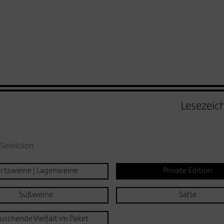
Lesezeic
Selektion
rtsweine | Lagenweine
Private Edition
Süßweine
Säfte
uschende Vielfalt im Paket