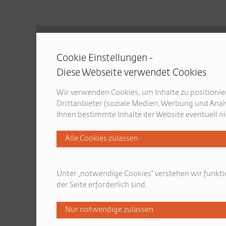
€ 9,10 / Stück
Cookie Einstellungen -
Diese Webseite verwendet Cookies
Literarische Weinbeschreibung
Wir verwenden Cookies, um Inhalte zu positionier
Drittanbieter (soziale Medien, Werbung und Anal
Viele Jahre hat Madame Blau am Buckel und ebenso viel 
Ihnen bestimmte Inhalte der Website eventuell ni
Struktur im Glas. So betörend, wie ihre Fruchtigkeit m
weil sie blau machen will, sondern um mit ihren roten
Zum Hollerberg Krimi
Unter „notwendige Cookies“ verstehen wir funkti
der Seite erforderlich sind.
Wein interpretiert nach:
Der Glöckner von Notre-Dame von Victor Hugo