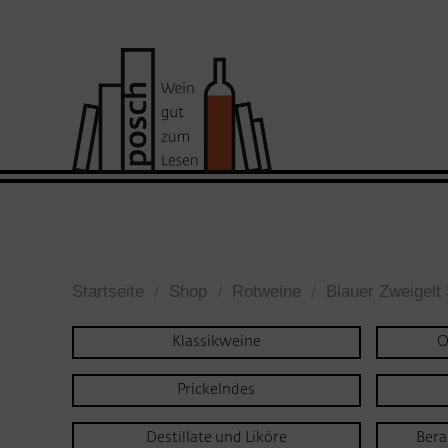
Startseite
Shop
Rotweine
Blauer Zweigelt 
Klassikweine
O
Prickelndes
Destillate und Liköre
Bera