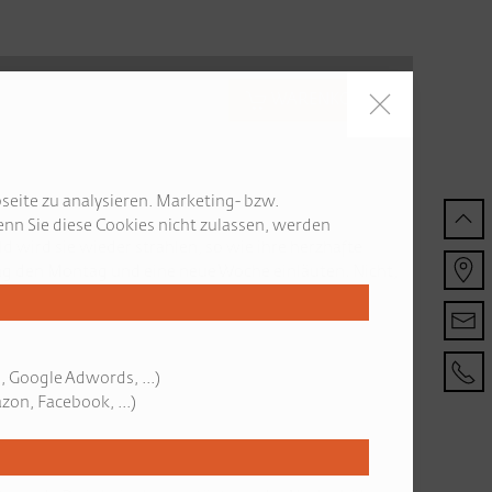
WARENKORB
seite zu analysieren. Marketing- bzw.
nn Sie diese Cookies nicht zulassen, werden
d wird sie wieder strahlen, so wie ihre herzhafte
hlag den Montag und eine neue Woche einläuten. Nicht,
, Google Adwords, ...)
on, Facebook, ...)