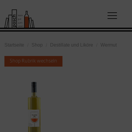
Startseite
Shop
Destillate und Liköre
Wermut
Shop Rubrik wechseln