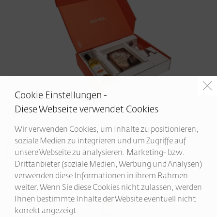
Cookie Einstellungen -
Diese Webseite verwendet Cookies
Feenstaub
1 Fl Wermut | Buch: Das Kind das nachts die Sonne fand | 1
Wir verwenden Cookies, um Inhalte zu positionieren,
Literaturglas
soziale Medien zu integrieren und um Zugriffe auf
Zum Paketinhalt
unsere Webseite zu analysieren. Marketing- bzw.
Drittanbieter (soziale Medien, Werbung und Analysen)
verwenden diese Informationen in ihrem Rahmen
weiter. Wenn Sie diese Cookies nicht zulassen, werden
Ihnen bestimmte Inhalte der Website eventuell nicht
korrekt angezeigt.