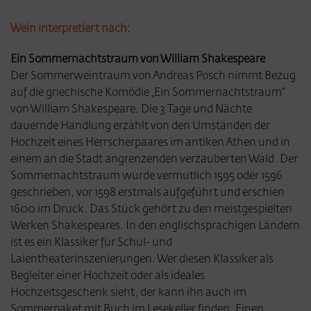
Wein interpretiert nach:
Ein Sommernachtstraum von William Shakespeare
Der Sommerweintraum von Andreas Posch nimmt Bezug
auf die griechische Komödie „Ein Sommernachtstraum“
von William Shakespeare. Die 3 Tage und Nächte
dauernde Handlung erzählt von den Umständen der
Hochzeit eines Herrscherpaares im antiken Athen und in
einem an die Stadt angrenzenden verzauberten Wald. Der
Sommernachtstraum wurde vermutlich 1595 oder 1596
geschrieben, vor 1598 erstmals aufgeführt und erschien
1600 im Druck. Das Stück gehört zu den meistgespielten
Werken Shakespeares. In den englischsprachigen Ländern
ist es ein Klassiker für Schul- und
Laientheaterinszenierungen. Wer diesen Klassiker als
Begleiter einer Hochzeit oder als ideales
Hochzeitsgeschenk sieht, der kann ihn auch im
Sommerpaket mit Buch im Lesekeller finden. Einen