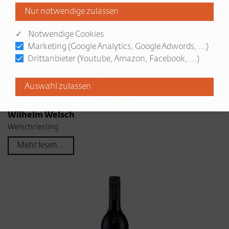
✓ Notwendige Cookies
Marketing (Google Analytics, Google Adwords, ...)
Drittanbieter (Youtube, Amazon, Facebook, ...)
Wilhelm Welsch
Welschriesling
Mehr lesen...