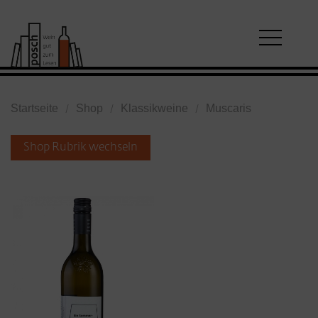
Startseite
Shop
Klassikweine
Muscaris
Shop Rubrik wechseln