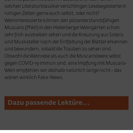
solchen Literaturklassiker verschlingen Lesebegeisterte in
ruhigen Zeiten gerne auch selbst, oder nicht?
Weininteressierte können den pilzwiderstandsfähigen
Muscaris (PIWI) in den Hollerberger Weingärten schon
sehr früh austreiben sehen und die Kreuzung aus Solaris
und Muskateller nach der Entfaltung der Blätter erkennen
und bewundern, sobald die Trauben zu sehen sind.
Obwohl die Weinrebe als auch die Muscarisbeere selbst
gegen COVID-19 immun sind, eine Impfung mit Muscaris-
Wein empfehlen wir deshalb natürlich lange nicht - das
wären wirklich Fake-News.
Dazu passende Lektüre...